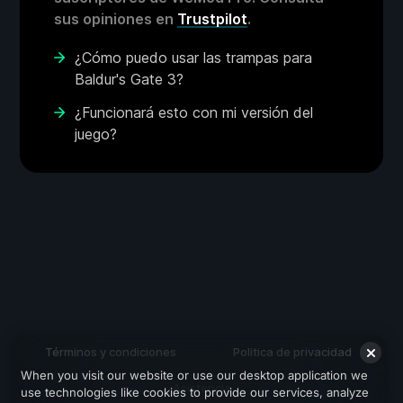
sus opiniones en
Trustpilot
.
¿Cómo puedo usar las trampas para
Baldur's Gate 3?
¿Funcionará esto con mi versión del
juego?
Términos y condiciones
Politica de privacidad
When you visit our website or use our desktop application we
Asistencia
use technologies like cookies to provide our services, analyze