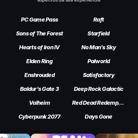
PC Game Pass
Raft
Sons of The Forest
Starfield
Hearts of Iron IV
No Man’s Sky
Elden Ring
Palworld
Enshrouded
Satisfactory
Baldur’s Gate 3
Deep Rock Galactic
Valheim
Red Dead Redemption 2
Cyberpunk 2077
Days Gone