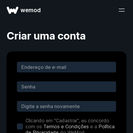
wemod
Criar uma conta
Clicando em "Cadastrar", eu concordo
com os
Termos e Condições
e a
Política
de Privacidade
do WeMod