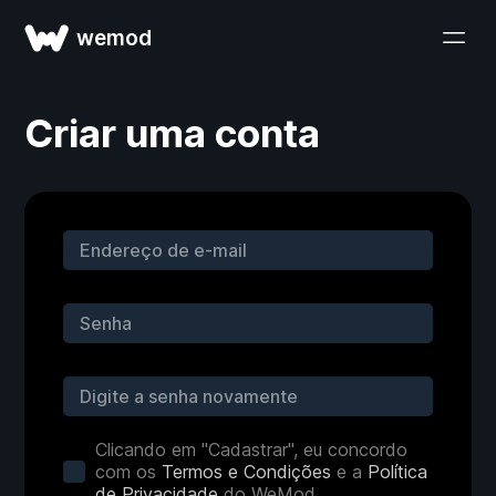
wemod
Criar uma conta
Clicando em "Cadastrar", eu concordo
com os
Termos e Condições
e a
Política
de Privacidade
do WeMod