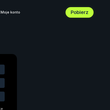
Pobierz
ć
Moje konto
kę