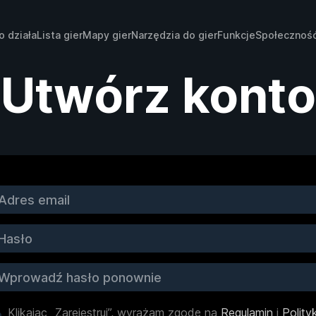
o działa
Lista gier
Mapy gier
Narzędzia do gier
Funkcje
Społecznoś
Utwórz konto
Klikając „Zarejestruj”, wyrażam zgodę na
Regulamin
i
Polity