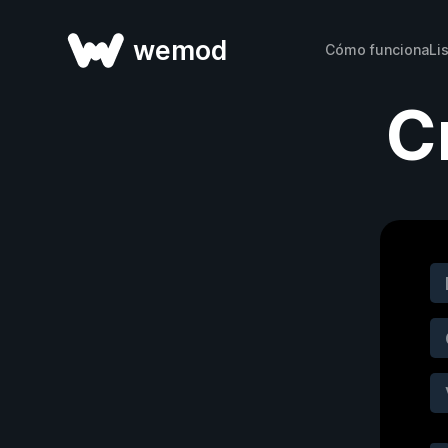
wemod
Cómo funciona
Li
C