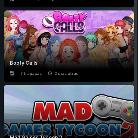
Booty Calls
7 trapaças
2 dias atrás
Mad Games Tycoon 2