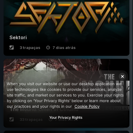
Sektori
3 trapaças
7 dias atrás
When you visit our website or use our desktop application we
use technologies like cookies to provide our services, analyze
site traffic, and market our services to you. Exercise your rights
by clicking on ‘Your Privacy Rights’ below or learn more about
our practices and your rights in our
Cookie Policy
The Mound: Omen of Cthulhu
Your Privacy Rights
33 trapaças
7 dias atrás