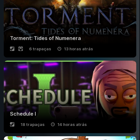
Torment: Tides of Numenera
6 trapaças
13 horas atrás
Schedule I
18 trapaças
14 horas atrás