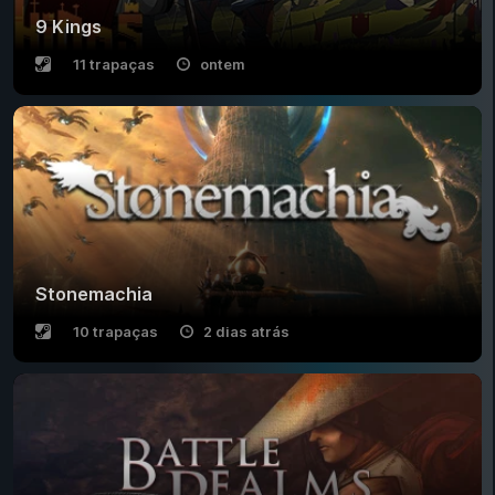
9 Kings
11 trapaças
ontem
Stonemachia
10 trapaças
2 dias atrás