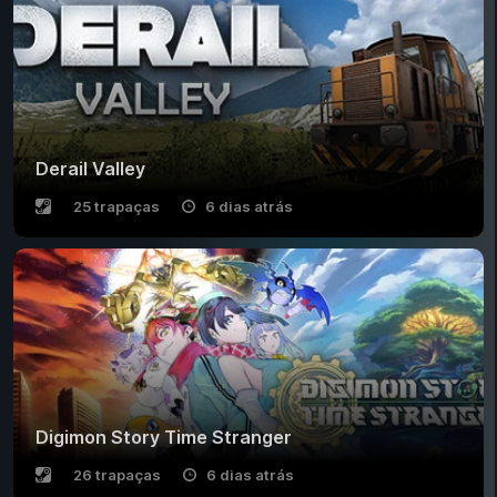
Derail Valley
25 trapaças
6 dias atrás
Digimon Story Time Stranger
26 trapaças
6 dias atrás