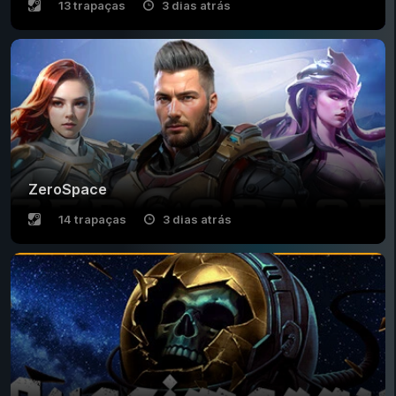
13 trapaças
3 dias atrás
ZeroSpace
14 trapaças
3 dias atrás