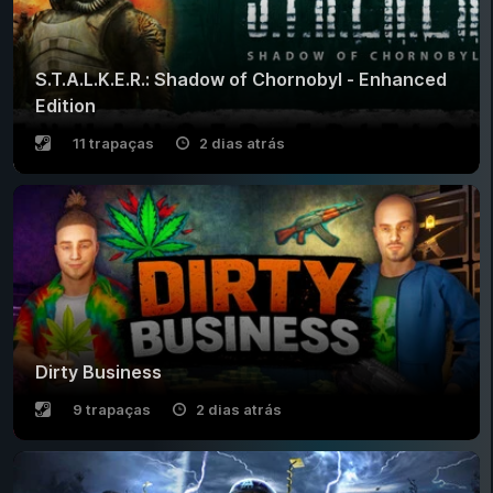
S.T.A.L.K.E.R.: Shadow of Chornobyl - Enhanced
Edition
11 trapaças
2 dias atrás
Dirty Business
9 trapaças
2 dias atrás