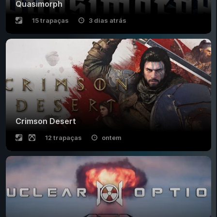
Quasimorph
15 trapaças
3 dias atrás
Crimson Desert
12 trapaças
ontem