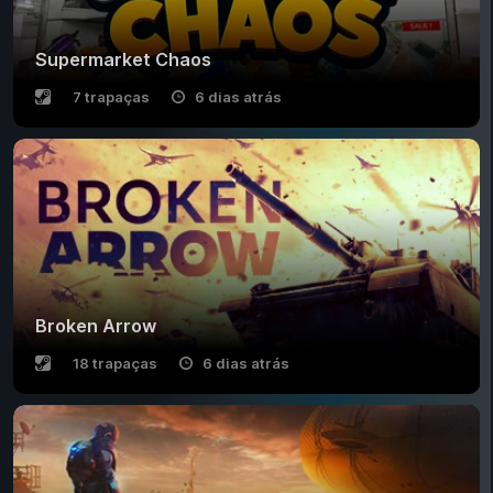
Supermarket Chaos
7 trapaças
6 dias atrás
Broken Arrow
18 trapaças
6 dias atrás