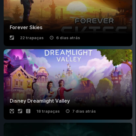
Forever Skies
22 trapaças
6 dias atrás
Disney Dreamlight Valley
18 trapaças
7 dias atrás