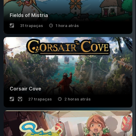
Fields of Mistria
31 trapaças
1 hora atrás
Corsair Cove
27 trapaças
2 horas atrás