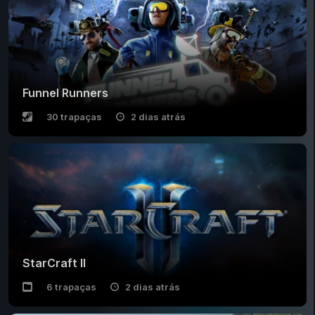
Funnel Runners
30 trapaças
2 dias atrás
StarCraft II
6 trapaças
2 dias atrás