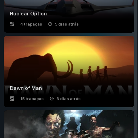
Nuclear Option
4 trapaças
5 dias atrás
Dawn of Man
15 trapaças
6 dias atrás