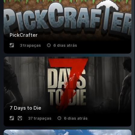
PickCrafter
3 trapaças
6 dias atrás
7 Days to Die
37 trapaças
6 dias atrás