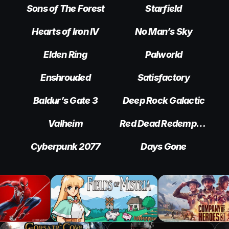
Sons of The Forest
Starfield
Hearts of Iron IV
No Man’s Sky
Elden Ring
Palworld
Enshrouded
Satisfactory
Baldur’s Gate 3
Deep Rock Galactic
Valheim
Red Dead Redemption 2
Cyberpunk 2077
Days Gone